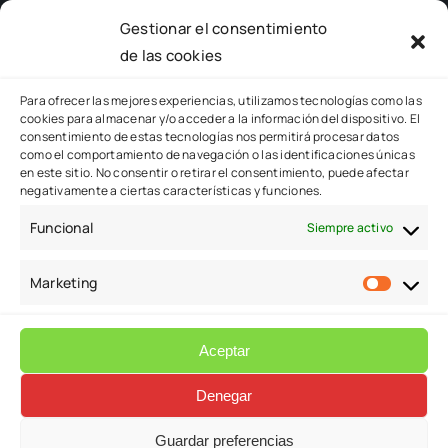
QUIENES SOMOS
Gestionar el consentimiento
de las cookies
Toggle
Para ofrecer las mejores experiencias, utilizamos tecnologías como las
cookies para almacenar y/o acceder a la información del dispositivo. El
Navigation
consentimiento de estas tecnologías nos permitirá procesar datos
EMPRESA
como el comportamiento de navegación o las identificaciones únicas
en este sitio. No consentir o retirar el consentimiento, puede afectar
negativamente a ciertas características y funciones.
PERSONAS
Funcional
Siempre activo
POLÍTICA DE CALIDAD
Marketing
CERTIFICADOS
Aceptar
Denegar
© 2026 - Formación Útil |
Aviso Legal – Cookies y
Condiciones de uso de la web
|
Accesibilidad
| Desarrollado
Guardar preferencias