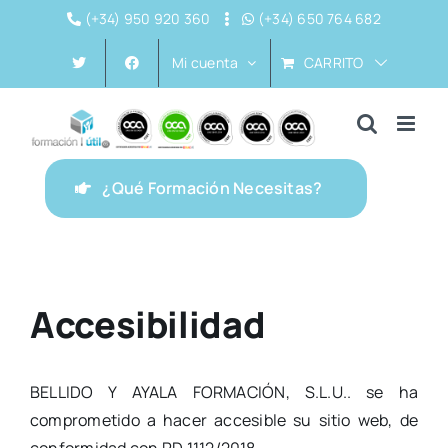
Saltar
(+34) 950 920 360
(+34) 650 764 682
al
CARRITO
Mi cuenta
contenido
¿Qué Formación Necesitas?
Accesibilidad
BELLIDO Y AYALA FORMACIÓN, S.L.U.. se ha
comprometido a hacer accesible su sitio web, de