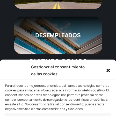
DESEMPLEADOS
QUIENES SOMOS
Gestionar el consentimiento
de las cookies
Toggle
Para ofrecer las mejores experiencias, utilizamos tecnologías como las
cookies para almacenar y/o acceder a la información del dispositivo. El
Navigation
consentimiento de estas tecnologías nos permitirá procesar datos
EMPRESA
como el comportamiento de navegación o las identificaciones únicas
en este sitio. No consentir o retirar el consentimiento, puede afectar
negativamente a ciertas características y funciones.
PERSONAS