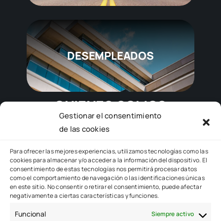
DESEMPLEADOS
QUIENES SOMOS
Gestionar el consentimiento
de las cookies
Toggle
Para ofrecer las mejores experiencias, utilizamos tecnologías como las
cookies para almacenar y/o acceder a la información del dispositivo. El
Navigation
consentimiento de estas tecnologías nos permitirá procesar datos
EMPRESA
como el comportamiento de navegación o las identificaciones únicas
en este sitio. No consentir o retirar el consentimiento, puede afectar
negativamente a ciertas características y funciones.
PERSONAS
Funcional
Siempre activo