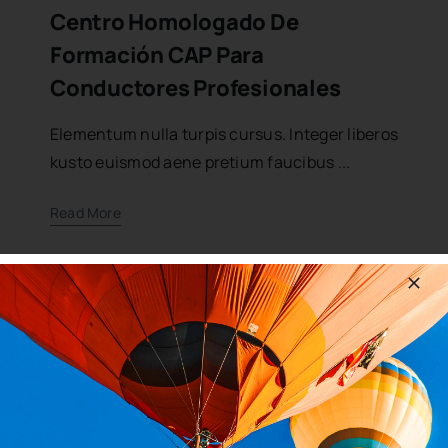
Centro Homologado De
Formación CAP Para
Conductores Profesionales
Elementum nulla turpis cursus. Integer liberos
kusto euismod aene pretium faucibus ...
Read More