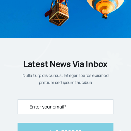
Slider
Centro Homologado Para
Mantenimiento De Instalaciones
Con Riesgo De Legionella
Latest News Via Inbox
Elementum nulla turpis cursus. Integer liberos
Nulla turp dis cursus. Integer liberos euismod
pretium sed ipsum faucibua
kusto euismod aene pretium faucibus ...
Read More